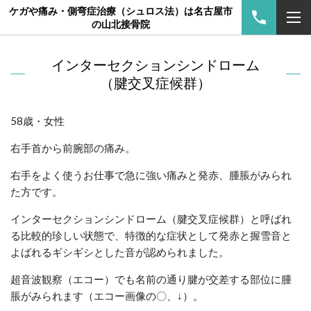
ケガや痛み・側弯症治療（シュロス法）は名古屋市
の山北接骨院
インターセクションシンドローム
（腱交叉症候群）
58歳・女性
右手首から前腕部の痛み。
右手をよく使うお仕事で急に強い痛みと発赤、腫脹がみられ
た方です。
インターセクションシンドローム（腱交叉症候群）と呼ばれ
る比較的珍しい状態で、特徴的な症状として発赤と握雪音と
よばれるギシギシとした音が認められました。
超音波観察（エコー）でも名前の通り腱が交差する部位に腫
脹がみられます（エコー画像の〇、↓）。