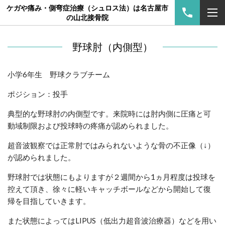
ケガや痛み・側弯症治療（シュロス法）は名古屋市
の山北接骨院
野球肘（内側型）
小学6年生 野球クラブチーム
ポジション：投手
典型的な野球肘の内側型です。来院時には肘内側に圧痛と可
動域制限および投球時の疼痛が認められました。
超音波観察では正常肘ではみられないような骨の不正像（↓）
が認められました。
野球肘では状態にもよりますが２週間から1ヵ月程度は投球を
控えて頂き、徐々に軽いキャッチボールなどから開始して復
帰を目指していきます。
また状態によってはLIPUS（低出力超音波治療器）などを用い