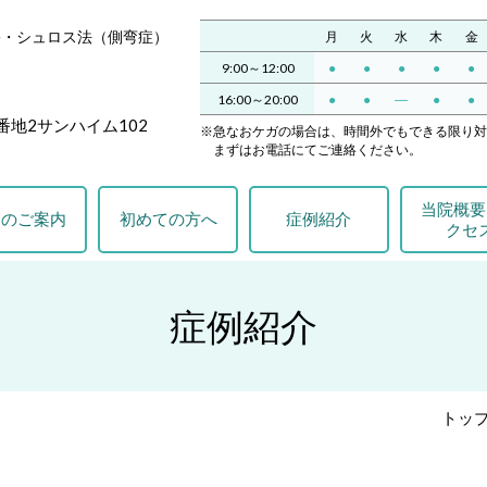
害・シュロス法（側弯症）
月
火
水
木
金
9:00～12:00
●
●
●
●
●
16:00～20:00
●
●
―
●
●
番地2サンハイム102
※急なおケガの場合は、時間外でもできる限り対
まずはお電話にてご連絡ください。
当院概要
療のご案内
初めての方へ
症例紹介
クセ
症例紹介
トッ