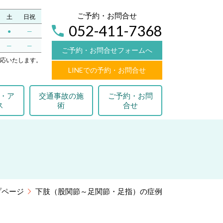
ご予約・お問合せ
土
日祝
052-411-7368
●
─
─
─
ご予約・お問合せフォームへ
応いたします。
LINEでの予約・お問合せ
・ア
交通事故の施
ご予約・お問
ス
術
合せ
プページ
下肢（股関節～足関節・足指）の症例