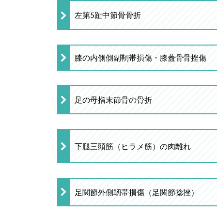
左第5趾中節骨骨折
膝の内側側副靭帯損傷・膝蓋骨骨挫傷
足の母指末節骨の骨折
下腿三頭筋（ヒラメ筋）の肉離れ
足関節外側靭帯損傷（足関節捻挫）