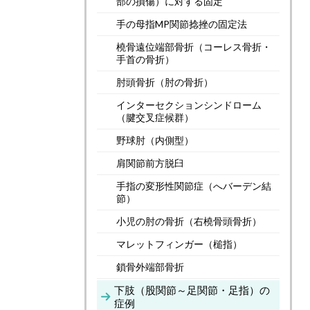
部の損傷）に対する固定
手の母指MP関節捻挫の固定法
橈骨遠位端部骨折（コーレス骨折・
手首の骨折）
肘頭骨折（肘の骨折）
インターセクションシンドローム
（腱交叉症候群）
野球肘（内側型）
肩関節前方脱臼
手指の変形性関節症（へバーデン結
節）
小児の肘の骨折（右橈骨頭骨折）
マレットフィンガー（槌指）
鎖骨外端部骨折
下肢（股関節～足関節・足指）の
症例