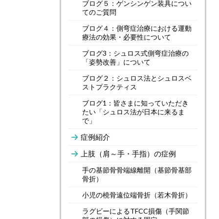
ブログ５：ゲンシンゲン装具につい
てのご質問
ブログ４：側弯症治療における運動
療法の効果・必要性について
ブログ3：シュロス式側弯症治療の
「姿勢改善」について
ブログ２：シュロス法とシュロスベ
ストプラクティス
ブログ1：皆さまに知っていただき
たい「シュロス法が日本に来るま
で」
症例紹介
上肢（肩～手・手指）の症例
手の基節骨骨端線離開（基節骨基部
骨折）
小児の橈骨遠位端骨折（若木骨折）
ラグビーによるTFCC損傷（手関節