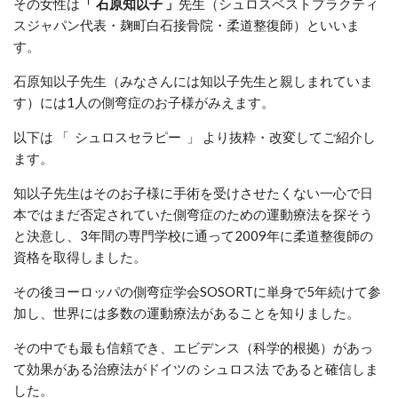
その女性は
「 石原知以子 」
先生（シュロスベストプラクティ
スジャパン代表・麹町白石接骨院・柔道整復師）といいま
す。
石原知以子先生（みなさんには知以子先生と親しまれていま
す）には1人の側弯症のお子様がみえます。
以下は 「 シュロスセラピー 」 より抜粋・改変してご紹介し
ます。
知以子先生はそのお子様に手術を受けさせたくない一心で日
本ではまだ否定されていた側弯症のための運動療法を探そう
と決意し、3年間の専門学校に通って2009年に柔道整復師の
資格を取得しました。
その後ヨーロッパの側弯症学会SOSORTに単身で5年続けて参
加し、世界には多数の運動療法があることを知りました。
その中でも最も信頼でき、エビデンス（科学的根拠）があっ
て効果がある治療法がドイツの シュロス法 であると確信しま
した。